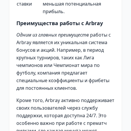
ставки
меньшая потенциальная
прибыль.
Преимущества работы с Arbray
Одним из главных преимуществ
работы с
Arbray является их уникальная система
бонусов и акций. Например, в период
крупных турниров, таких как Лига
чемпионов или Чемпионат мира по
футболу, компания предлагает
специальные коэффициенты и фрибеты
для постоянных клиентов.
Кроме того, Arbray активно поддерживает
своих пользователей через службу
поддержки, которая доступна 24/7. Это
особенно важно при работе с прематч
вилками, где каждая минута может