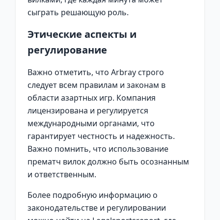
сыграть решающую роль.
Этические аспекты и
регулирование
Важно отметить, что Arbray строго
следует всем правилам и законам в
области азартных игр. Компания
лицензирована и регулируется
международными органами, что
гарантирует честность и надежность.
Важно помнить, что использование
прематч вилок должно быть осознанным
и ответственным.
Более подробную информацию о
законодательстве и регулировании