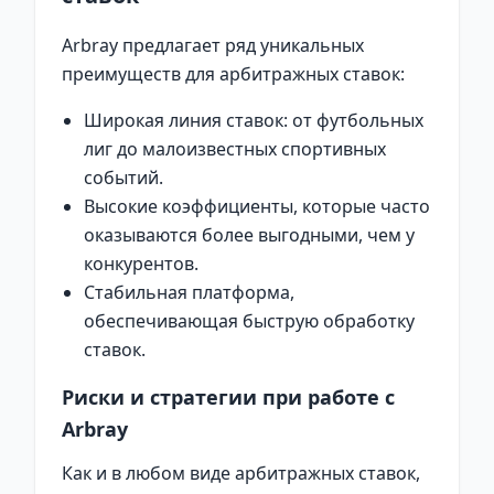
Arbray предлагает ряд уникальных
преимуществ для арбитражных ставок:
Широкая линия ставок: от футбольных
лиг до малоизвестных спортивных
событий.
Высокие коэффициенты, которые часто
оказываются более выгодными, чем у
конкурентов.
Стабильная платформа,
обеспечивающая быструю обработку
ставок.
Риски и стратегии при работе с
Arbray
Как и в любом виде арбитражных ставок,