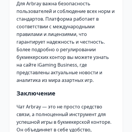
Для Arbray важна безопасность
пользователей и соблюдение всех норм и
стандартов. Платформа работает в
соответствии с международными
правилами и лицензиями, что
гарантирует надежность и честность.
Более подробно о регулировании
букмекерских контор вы можете узнать
на сайте
iGaming Business
, где
представлены актуальные новости и
аналитика из мира азартных игр.
Заключение
Чат Arbray — это не просто средство
связи, а полноценный инструмент для
успешной игры в букмекерской конторе.
Он объединяет в себе удобство,