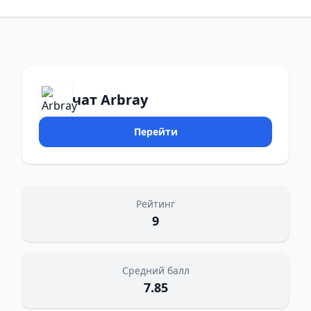
чат Arbray
Перейти
Рейтинг
9
Средний балл
7.85