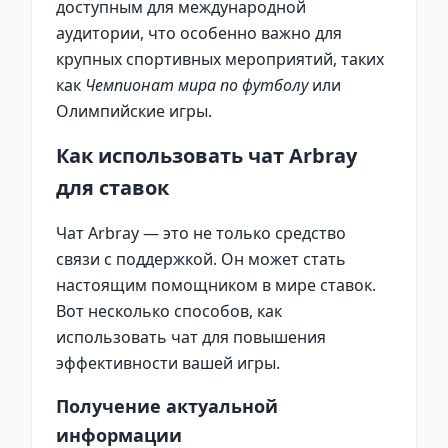
доступным для международной
аудитории, что особенно важно для
крупных спортивных мероприятий, таких
как
Чемпионат мира по футболу
или
Олимпийские игры.
Как использовать чат Arbray
для ставок
Чат Arbray — это не только средство
связи с поддержкой. Он может стать
настоящим помощником в мире ставок.
Вот несколько способов, как
использовать чат для повышения
эффективности вашей игры.
Получение актуальной
информации