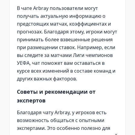
В чате Arbray пользователи могут
получать актуальную информацию о
предстоящих матчах, коэффициентах и
прогнозах. Благодаря этому, игроки могут
принимать более взвешенные решения
при размещении ставок. Например, если
вы следите за матчами Лиги чемпионов
УЕФА, чат поможет вам оставаться в
курсе всех изменений в составе команд и
других важных факторов.
Советы и рекомендации от
экспертов
Благодаря чату Arbray, у игроков есть
возможность общаться с опытными
экспертами. Это особенно полезно для