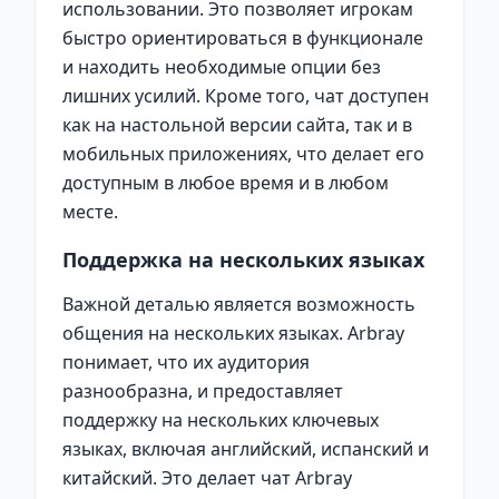
использовании. Это позволяет игрокам
быстро ориентироваться в функционале
и находить необходимые опции без
лишних усилий. Кроме того, чат доступен
как на настольной версии сайта, так и в
мобильных приложениях, что делает его
доступным в любое время и в любом
месте.
Поддержка на нескольких языках
Важной деталью является возможность
общения на нескольких языках. Arbray
понимает, что их аудитория
разнообразна, и предоставляет
поддержку на нескольких ключевых
языках, включая английский, испанский и
китайский. Это делает чат Arbray