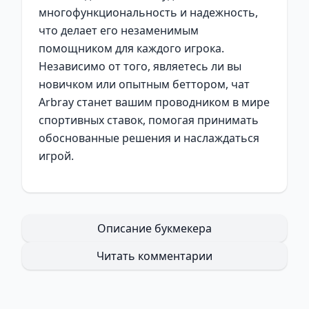
многофункциональность и надежность,
что делает его незаменимым
помощником для каждого игрока.
Независимо от того, являетесь ли вы
новичком или опытным беттором, чат
Arbray станет вашим проводником в мире
спортивных ставок, помогая принимать
обоснованные решения и наслаждаться
игрой.
Описание букмекера
Читать комментарии