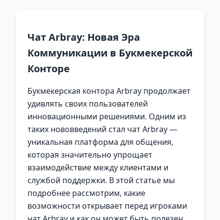
Чат Arbray: Новая Эра
Коммуникации в Букмекерской
Конторе
Букмекерская контора Arbray продолжает
удивлять своих пользователей
инновационными решениями. Одним из
таких нововведений стал чат Arbray —
уникальная платформа для общения,
которая значительно упрощает
взаимодействие между клиентами и
службой поддержки. В этой статье мы
подробнее рассмотрим, какие
возможности открывает перед игроками
чат Arbray и как он может быть полезен