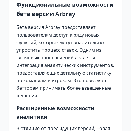
Функциональные возможности
бета версии Arbray
Бета версия Arbray предоставляет
пользователям доступ к ряду новых
функций, которые могут значительно
упростить процесс ставок. Одним из
ключевых нововведений является
интеграция аналитических инструментов,
предоставляющих детальную статистику
по командам и игрокам. Это позволяет
бетторам принимать более взвешенные
решения.
Расширенные возможности
аналитики
В отличие от предыдущих версий, новая