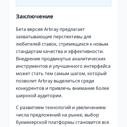
Заключение
Бета версия Arbray предлагает
захватывающие перспективы для
любителей ставок, стремящихся к новым
стандартам качества и эффективности.
Внедрение продвинутых аналитических
инструментов и улучшенного интерфейса
может стать тем самым шагом, который
позволит Arbray выделиться среди
конкурентов и привлечь внимание более
широкой аудитории.
С развитием технологий и увеличением
числа предложений на рынке, выбор
букмекерской платформы становится все