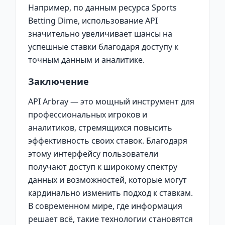
Например, по данным ресурса
Sports
Betting Dime
, использование API
значительно увеличивает шансы на
успешные ставки благодаря доступу к
точным данным и аналитике.
Заключение
API Arbray — это мощный инструмент для
профессиональных игроков и
аналитиков, стремящихся повысить
эффективность своих ставок. Благодаря
этому интерфейсу пользователи
получают доступ к широкому спектру
данных и возможностей, которые могут
кардинально изменить подход к ставкам.
В современном мире, где информация
решает всё, такие технологии становятся