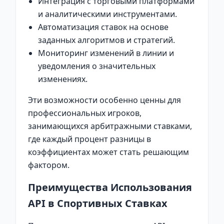
Интеграция с торговыми платформами
и аналитическими инструментами.
Автоматизация ставок на основе
заданных алгоритмов и стратегий.
Мониторинг изменений в линии и
уведомления о значительных
изменениях.
Эти возможности особенно ценны для
профессиональных игроков,
занимающихся арбитражными ставками,
где каждый процент разницы в
коэффициентах может стать решающим
фактором.
Преимущества Использования
API в Спортивных Ставках