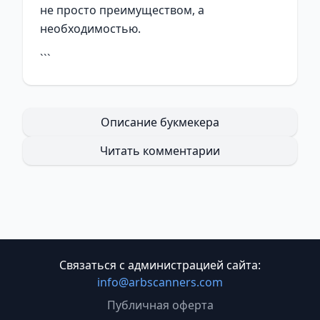
не просто преимуществом, а
необходимостью.
```
Описание букмекера
Читать комментарии
Связаться с администрацией сайта:
info@arbscanners.com
Публичная оферта