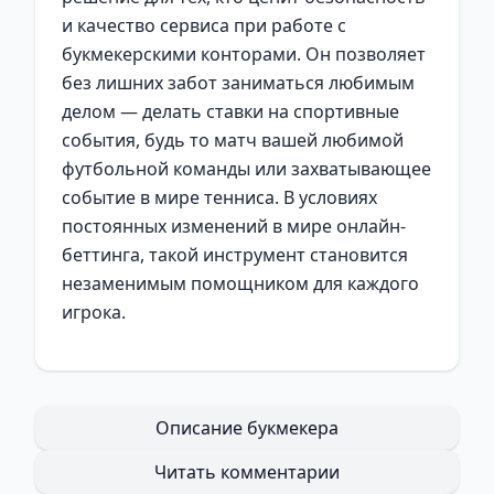
и качество сервиса при работе с
букмекерскими конторами. Он позволяет
без лишних забот заниматься любимым
делом — делать ставки на спортивные
события, будь то матч вашей любимой
футбольной команды или захватывающее
событие в мире тенниса. В условиях
постоянных изменений в мире онлайн-
беттинга, такой инструмент становится
незаменимым помощником для каждого
игрока.
Описание букмекера
Читать комментарии