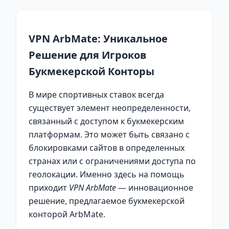
VPN ArbMate: Уникальное
Решение для Игроков
Букмекерской Конторы
В мире спортивных ставок всегда
существует элемент неопределенности,
связанный с доступом к букмекерским
платформам. Это может быть связано с
блокировками сайтов в определенных
странах или с ограничениями доступа по
геолокации. Именно здесь на помощь
приходит
VPN ArbMate
— инновационное
решение, предлагаемое букмекерской
конторой ArbMate.