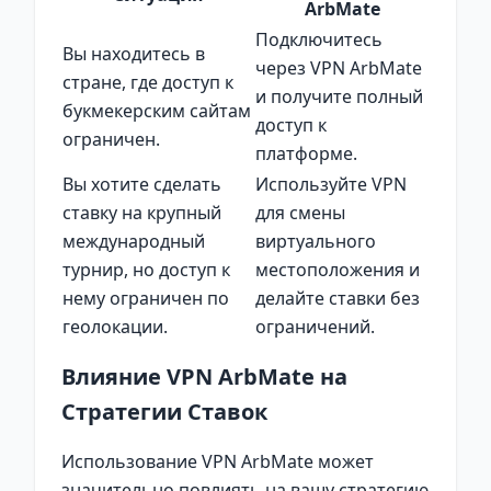
ArbMate
Подключитесь
Вы находитесь в
через VPN ArbMate
стране, где доступ к
и получите полный
букмекерским сайтам
доступ к
ограничен.
платформе.
Вы хотите сделать
Используйте VPN
ставку на крупный
для смены
международный
виртуального
турнир, но доступ к
местоположения и
нему ограничен по
делайте ставки без
геолокации.
ограничений.
Влияние VPN ArbMate на
Стратегии Ставок
Использование VPN ArbMate может
значительно повлиять на вашу стратегию