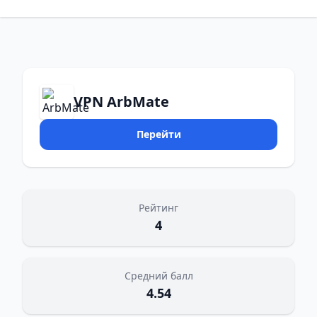
VPN ArbMate
Перейти
Рейтинг
4
Средний балл
4.54