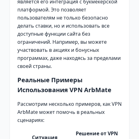
является его интеграция с букмекерской
платформой. Это позволяет
пользователям не только безопасно
делать ставки, но и использовать все
доступные функции сайта без
ограничений. Например, вы можете
участвовать в акциях и бонусных
программах, даже находясь за пределами
своей страны.
Реальные Примеры
Использования VPN ArbMate
Рассмотрим несколько примеров, как VPN
ArbMate может помочь в реальных
сценариях:
Решение от VPN
Ситуация