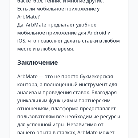
баскетбол, теннис и многие другие.
Есть ли мобильное приложение у
ArbMate?
Да, ArbMate предлагает удобное
мобильное приложение для Android и
iOS, что позволяет делать ставки в любом
месте и в любое время.
Заключение
ArbMate — это не просто букмекерская
контора, а полноценный инструмент для
анализа и проведения ставок. Благодаря
уникальным функциям и партнёрским
отношениям, платформа предоставляет
пользователям все необходимые ресурсы
для успешной игры. Независимо от
вашего опыта в ставках, ArbMate может