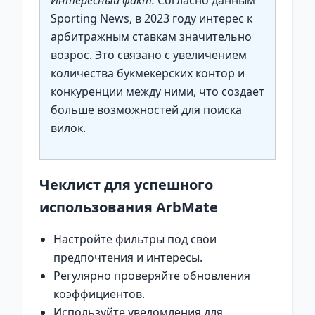
Интересный факт:
Согласно данным
Sporting News
, в 2023 году интерес к
арбитражным ставкам значительно
возрос. Это связано с увеличением
количества букмекерских контор и
конкуренции между ними, что создает
больше возможностей для поиска
вилок.
Чеклист для успешного
использования ArbMate
Настройте фильтры под свои
предпочтения и интересы.
Регулярно проверяйте обновления
коэффициентов.
Используйте уведомления для