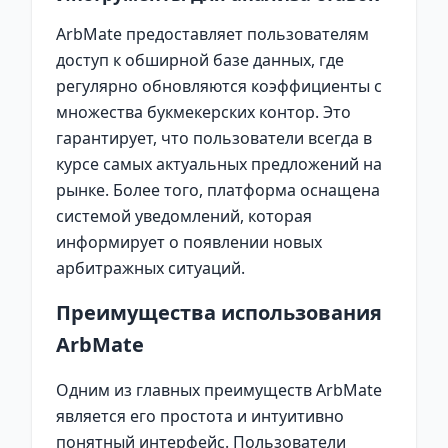
ArbMate предоставляет пользователям
доступ к обширной базе данных, где
регулярно обновляются коэффициенты с
множества букмекерских контор. Это
гарантирует, что пользователи всегда в
курсе самых актуальных предложений на
рынке. Более того, платформа оснащена
системой уведомлений, которая
информирует о появлении новых
арбитражных ситуаций.
Преимущества использования
ArbMate
Одним из главных преимуществ ArbMate
является его простота и интуитивно
понятный интерфейс. Пользователи