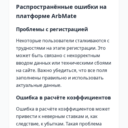
Распространённые ошибки на
платформе ArbMate
Проблемы с регистрацией
Некоторые пользователи сталкиваются с
трудностями на этапе регистрации. Это
может быть связано с некорректным
вводом данных или техническими сбоями
на сайте. Важно убедиться, что все поля
заполнены правильно и использовать
актуальные данные.
Ошибка в расчёте коэффициентов
Ошибка в расчёте коэффициентов может
привести к неверным ставкам и, как
следствие, к убыткам. Такая проблема