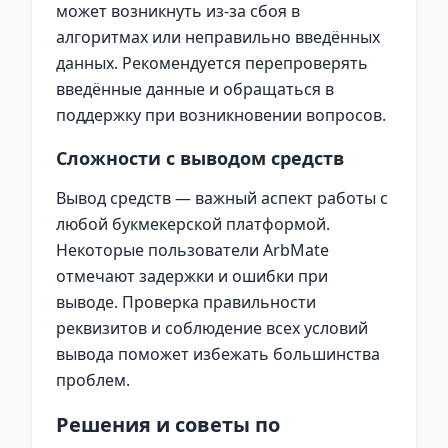
может возникнуть из-за сбоя в
алгоритмах или неправильно введённых
данных. Рекомендуется перепроверять
введённые данные и обращаться в
поддержку при возникновении вопросов.
Сложности с выводом средств
Вывод средств — важный аспект работы с
любой букмекерской платформой.
Некоторые пользователи ArbMate
отмечают задержки и ошибки при
выводе. Проверка правильности
реквизитов и соблюдение всех условий
вывода поможет избежать большинства
проблем.
Решения и советы по