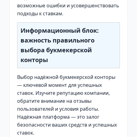
возможные ошибки и усовершенствовать
подходы к ставкам.
Информационный блок:
важность правильного
выбора букмекерской
конторы
Выбор надёжной букмекерской конторы
— ключевой момент для успешных
ставок. Изучите репутацию компании,
обратите внимание на отзывы
пользователей и условия работы.
Надёжная платформа — это залог
безопасности ваших средств и успешных
ставок.