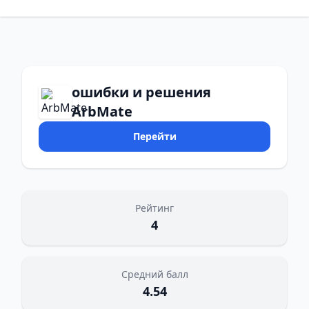
ошибки и решения
ArbMate
Перейти
Рейтинг
4
Средний балл
4.54