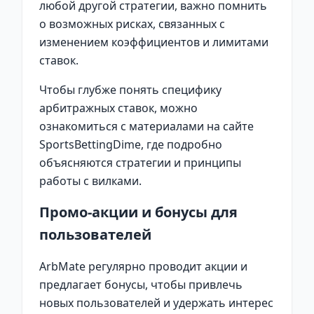
любой другой стратегии, важно помнить
о возможных рисках, связанных с
изменением коэффициентов и лимитами
ставок.
Чтобы глубже понять специфику
арбитражных ставок, можно
ознакомиться с материалами на сайте
SportsBettingDime
, где подробно
объясняются стратегии и принципы
работы с вилками.
Промо-акции и бонусы для
пользователей
ArbMate регулярно проводит акции и
предлагает бонусы, чтобы привлечь
новых пользователей и удержать интерес