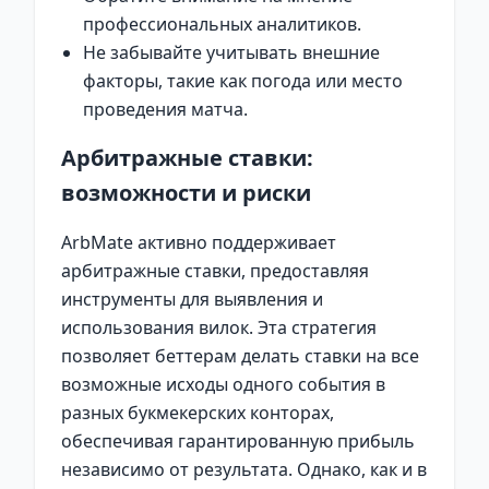
профессиональных аналитиков.
Не забывайте учитывать внешние
факторы, такие как погода или место
проведения матча.
Арбитражные ставки:
возможности и риски
ArbMate активно поддерживает
арбитражные ставки, предоставляя
инструменты для выявления и
использования вилок. Эта стратегия
позволяет беттерам делать ставки на все
возможные исходы одного события в
разных букмекерских конторах,
обеспечивая гарантированную прибыль
независимо от результата. Однако, как и в