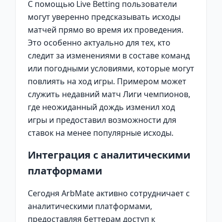
С помощью Live Betting пользователи
могут уверенно предсказывать исходы
матчей прямо во время их проведения.
Это особенно актуально для тех, кто
следит за изменениями в составе команд
или погодными условиями, которые могут
повлиять на ход игры. Примером может
служить недавний матч Лиги чемпионов,
где неожиданный дождь изменил ход
игры и предоставил возможности для
ставок на менее популярные исходы.
Интеграция с аналитическими
платформами
Сегодня ArbMate активно сотрудничает с
аналитическими платформами,
предоставляя беттерам доступ к