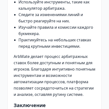
Используйте инструменты, такие как
калькулятор арбитража.
Следите за изменениями линий и
быстро реагируйте на них.
Изучайте правила и комиссии каждого
букмекера.
Практикуйтесь на небольших ставках
перед крупными инвестициями.
ArbMate делает процесс арбитражных
ставок более доступным и понятным для
игроков. Благодаря интуитивно понятным
инструментам и возможности
автоматизации процессов, платформа
позволяет сосредоточиться на стратегии
и анализе, оставляя рутину системе.
Заключение