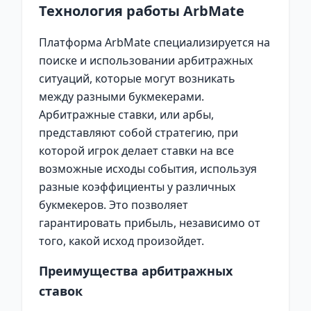
Технология работы ArbMate
Платформа ArbMate специализируется на
поиске и использовании арбитражных
ситуаций, которые могут возникать
между разными букмекерами.
Арбитражные ставки, или арбы,
представляют собой стратегию, при
которой игрок делает ставки на все
возможные исходы события, используя
разные коэффициенты у различных
букмекеров. Это позволяет
гарантировать прибыль, независимо от
того, какой исход произойдет.
Преимущества арбитражных
ставок