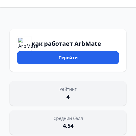
как работает ArbMate
Перейти
Рейтинг
4
Средний балл
4.54