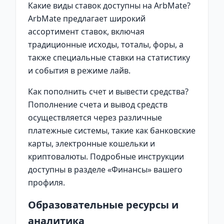
Какие виды ставок доступны на ArbMate?
ArbMate предлагает широкий
ассортимент ставок, включая
традиционные исходы, тоталы, форы, а
также специальные ставки на статистику
и события в режиме лайв.
Как пополнить счет и вывести средства?
Пополнение счета и вывод средств
осуществляется через различные
платежные системы, такие как банковские
карты, электронные кошельки и
криптовалюты. Подробные инструкции
доступны в разделе «Финансы» вашего
профиля.
Образовательные ресурсы и
аналитика