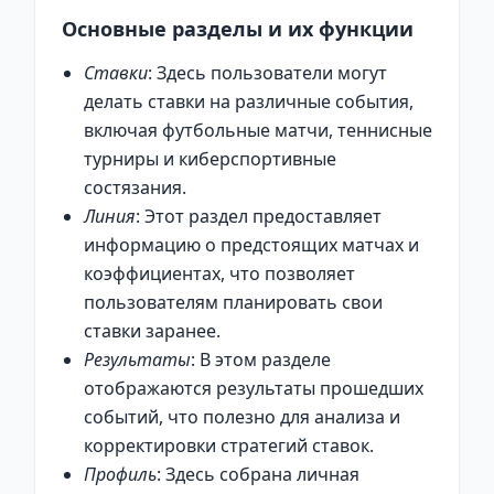
Основные разделы и их функции
Ставки
: Здесь пользователи могут
делать ставки на различные события,
включая футбольные матчи, теннисные
турниры и киберспортивные
состязания.
Линия
: Этот раздел предоставляет
информацию о предстоящих матчах и
коэффициентах, что позволяет
пользователям планировать свои
ставки заранее.
Результаты
: В этом разделе
отображаются результаты прошедших
событий, что полезно для анализа и
корректировки стратегий ставок.
Профиль
: Здесь собрана личная