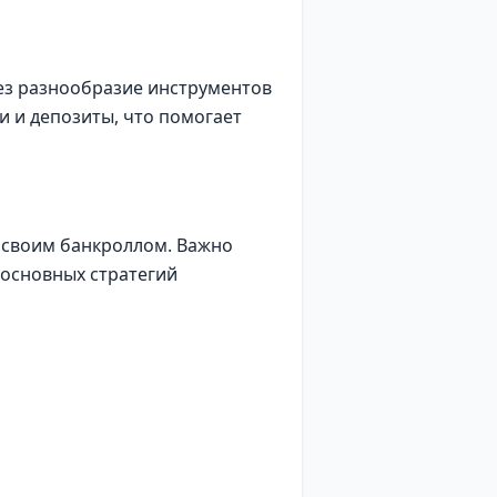
рез разнообразие инструментов
и и депозиты, что помогает
я своим банкроллом. Важно
 основных стратегий