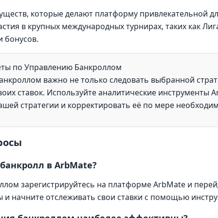
уществ, которые делают платформу привлекательной д
астия в крупных международных турнирах, таких как Лиг
 бонусов.
ты по Управлению Банкроллом
анкроллом важно не только следовать выбранной страте
воих ставок. Используйте аналитические инструменты A
ашей стратегии и корректировать её по мере необходим
росы
 банкролл в ArbMate?
ллом зарегистрируйтесь на платформе ArbMate и перей
ы и начните отслеживать свои ставки с помощью инстр