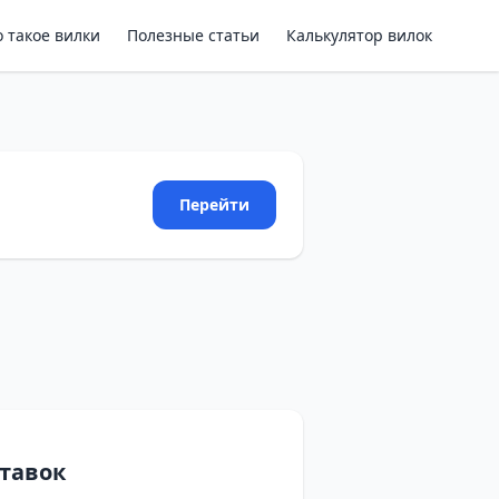
о такое вилки
Полезные статьи
Калькулятор вилок
Перейти
тавок