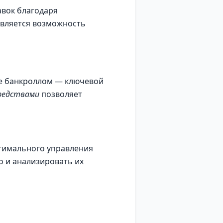
авок благодаря
является возможность
ие банкроллом — ключевой
средствами
позволяет
тимального управления
о и анализировать их