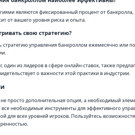
ения банкроллом наиболее эффективны?
гиями являются фиксированный процент от банкролла, 
сит от вашего уровня риска и опыта.
тривать свою стратегию?
ь стратегию управления банкроллом ежемесячно или п
ии.
r
, один из лидеров в сфере онлайн-ставок, также предл
идетельствует о важности этой практики в индустрии.
ли
не просто дополнительная опция, а необходимый элеме
т все необходимые инструменты для эффективного упр
ой для всех уровней игроков. Пользуйтесь возможност
веренностью.