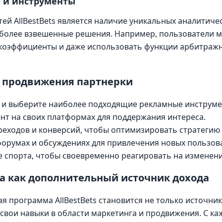
 и инструменты
ей AllBestBets является наличие уникальных аналитиче
более взвешенные решения. Например, пользователи мо
 коэффициенты и даже использовать функции арбитражн
о продвижения партнерки
 и выберите наиболее подходящие рекламные инструме
нт на своих платформах для поддержания интереса.
реходов и конверсий, чтобы оптимизировать стратегию
форумах и обсуждениях для привлечения новых пользов
е спорта, чтобы своевременно реагировать на изменени
а как дополнительный источник дохода
ая программа AllBestBets становится не только источни
свои навыки в области маркетинга и продвижения. С к