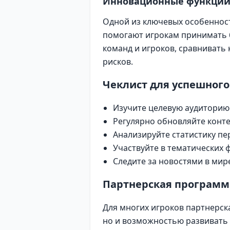
Инновационные функции
Одной из ключевых особенност
помогают игрокам принимать 
команд и игроков, сравнивать
рисков.
Чеклист для успешног
Изучите целевую аудиторию
Регулярно обновляйте конте
Анализируйте статистику пе
Участвуйте в тематических 
Следите за новостями в мир
Партнерская программ
Для многих игроков партнерск
но и возможностью развивать 