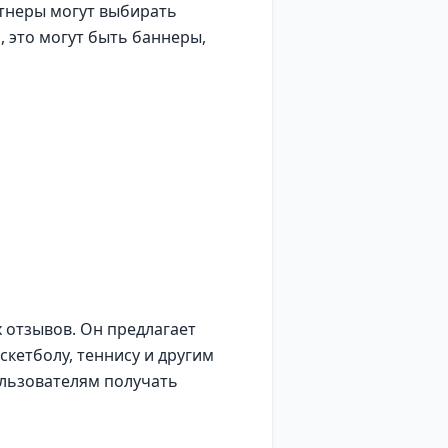
ртнеры могут выбирать
 это могут быть баннеры,
 отзывов. Он предлагает
кетболу, теннису и другим
ользователям получать