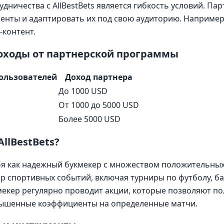
дничества с AllBestBets является гибкость условий. Па
нты и адаптировать их под свою аудиторию. Например,
-контент.
оходы от партнерской программы
ользователей
Доход партнера
До 1000 USD
От 1000 до 5000 USD
Более 5000 USD
llBestBets?
ебя как надежный букмекер с множеством положительных
 спортивных событий, включая турниры по футболу, бас
кмекер регулярно проводит акции, которые позволяют п
вышенные коэффициенты на определенные матчи.