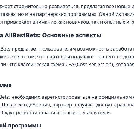
жает стремительно развиваться, предлагая все новые 
ставках, но и на партнерских программах. Одной из так
ая привлекает внимание как новичков, так и опытных иг
 AllBestBets: Основные аспекты
tBets предлагает пользователям возможность заработа
лючается в том, что партнеры получают процент от дох
. Это классическая схема CPA (Cost Per Action), котор
амме
tBets, необходимо зарегистрироваться на официальном 
е. После ее одобрения, партнер получает доступ к раз
й будут регистрироваться новые пользователи.
кой программы