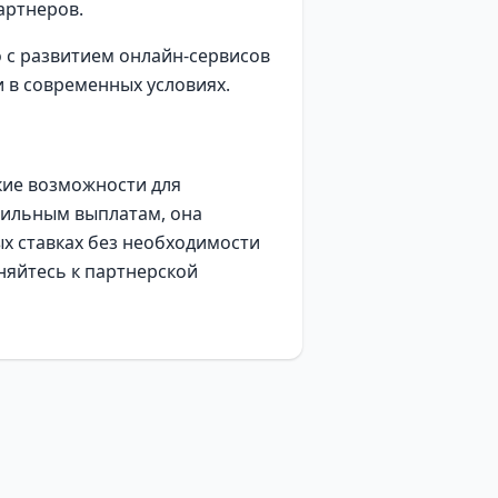
артнеров.
о с развитием онлайн-сервисов
 в современных условиях.
кие возможности для
бильным выплатам, она
ых ставках без необходимости
няйтесь к партнерской