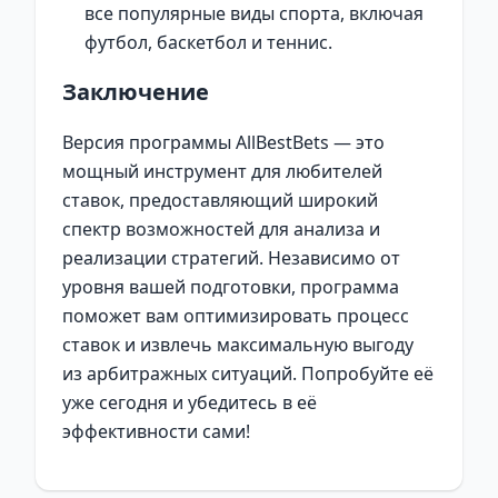
все популярные виды спорта, включая
футбол, баскетбол и теннис.
Заключение
Версия программы AllBestBets — это
мощный инструмент для любителей
ставок, предоставляющий широкий
спектр возможностей для анализа и
реализации стратегий. Независимо от
уровня вашей подготовки, программа
поможет вам оптимизировать процесс
ставок и извлечь максимальную выгоду
из арбитражных ситуаций. Попробуйте её
уже сегодня и убедитесь в её
эффективности сами!