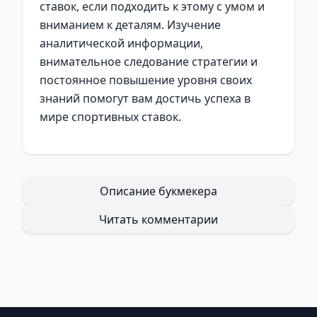
ставок, если подходить к этому с умом и
вниманием к деталям. Изучение
аналитической информации,
внимательное следование стратегии и
постоянное повышение уровня своих
знаний помогут вам достичь успеха в
мире спортивных ставок.
Описание букмекера
Читать комментарии