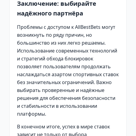
Заключение: выбирайте
надёжного партнёра
Проблемы с доступом к AllBestBets могут
возникнуть по ряду причин, но
большинство из них легко решаемы.
Использование современных технологий
и стратегий обхода блокировок
позволяет пользователям продолжать
наслаждаться азартом спортивных ставок
без значительных ограничений. Важно
выбирать проверенные и надёжные
решения для обеспечения безопасности
и стабильности в использовании
платформы.
В конечном итоге, успех в мире ставок
зависит не только от выбора