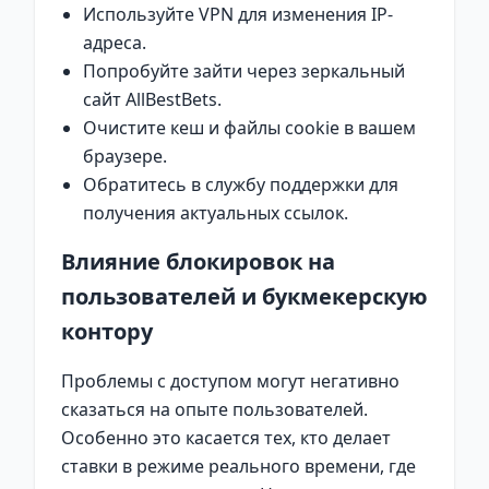
Используйте VPN для изменения IP-
адреса.
Попробуйте зайти через зеркальный
сайт AllBestBets.
Очистите кеш и файлы cookie в вашем
браузере.
Обратитесь в службу поддержки для
получения актуальных ссылок.
Влияние блокировок на
пользователей и букмекерскую
контору
Проблемы с доступом могут негативно
сказаться на опыте пользователей.
Особенно это касается тех, кто делает
ставки в режиме реального времени, где