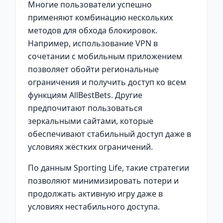
Многие пользователи успешно
применяют комбинацию нескольких
методов для обхода блокировок.
Например, использование VPN в
сочетании с мобильным приложением
позволяет обойти региональные
ограничения и получить доступ ко всем
функциям AllBestBets. Другие
предпочитают пользоваться
зеркальными сайтами, которые
обеспечивают стабильный доступ даже в
условиях жёстких ограничений.
По данным
Sporting Life
, такие стратегии
позволяют минимизировать потери и
продолжать активную игру даже в
условиях нестабильного доступа.