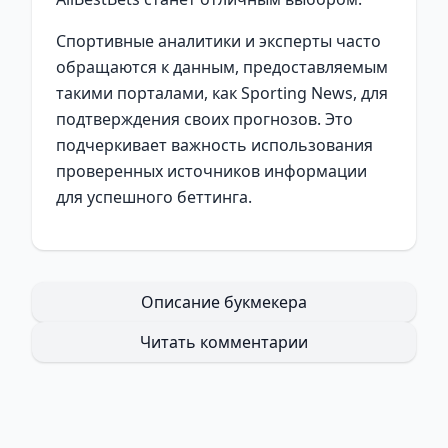
Спортивные аналитики и эксперты часто
обращаются к данным, предоставляемым
такими порталами, как
Sporting News
, для
подтверждения своих прогнозов. Это
подчеркивает важность использования
проверенных источников информации
для успешного беттинга.
Описание букмекера
Читать комментарии