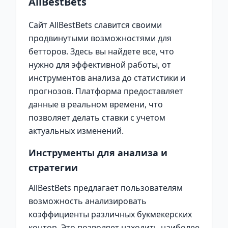
AllBestBets
Сайт AllBestBets славится своими
продвинутыми возможностями для
бетторов. Здесь вы найдете все, что
нужно для эффективной работы, от
инструментов анализа до статистики и
прогнозов. Платформа предоставляет
данные в реальном времени, что
позволяет делать ставки с учетом
актуальных изменений.
Инструменты для анализа и
стратегии
AllBestBets предлагает пользователям
возможность анализировать
коэффициенты различных букмекерских
контор. Это позволяет находить наиболее