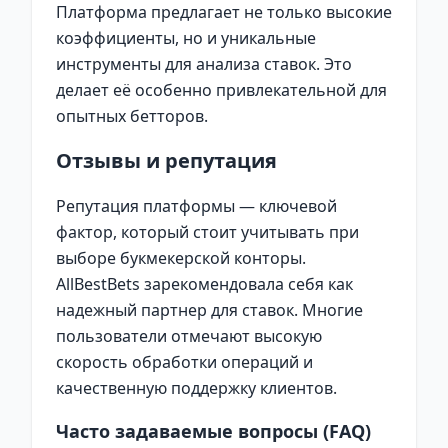
Платформа предлагает не только высокие
коэффициенты, но и уникальные
инструменты для анализа ставок. Это
делает её особенно привлекательной для
опытных бетторов.
Отзывы и репутация
Репутация платформы — ключевой
фактор, который стоит учитывать при
выборе букмекерской конторы.
AllBestBets зарекомендовала себя как
надежный партнер для ставок. Многие
пользователи отмечают высокую
скорость обработки операций и
качественную поддержку клиентов.
Часто задаваемые вопросы (FAQ)