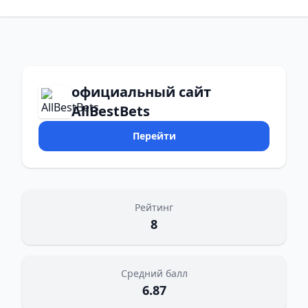
официальный сайт
AllBestBets
Перейти
Рейтинг
8
Средний балл
6.87