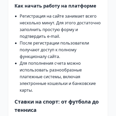
Как начать работу на платформе
Регистрация на сайте занимает всего
несколько минут. Для этого достаточно
заполнить простую форму и
подтвердить e-mail.
После регистрации пользователи
получают доступ к полному
функционалу сайта.
Для пополнения счета можно
использовать разнообразные
платежные системы, включая
электронные кошельки и банковские
карты.
Ставки на спорт: от футбола до
тенниса