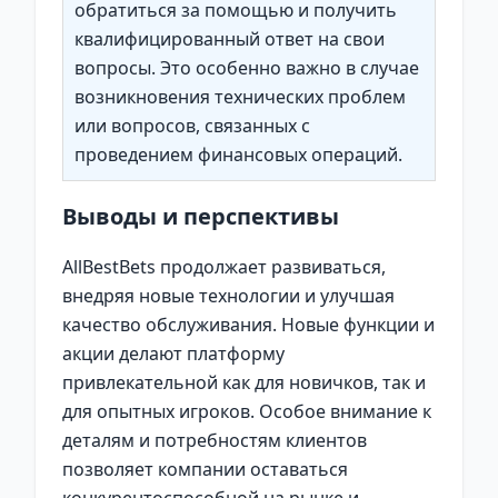
обратиться за помощью и получить
квалифицированный ответ на свои
вопросы. Это особенно важно в случае
возникновения технических проблем
или вопросов, связанных с
проведением финансовых операций.
Выводы и перспективы
AllBestBets продолжает развиваться,
внедряя новые технологии и улучшая
качество обслуживания. Новые функции и
акции делают платформу
привлекательной как для новичков, так и
для опытных игроков. Особое внимание к
деталям и потребностям клиентов
позволяет компании оставаться