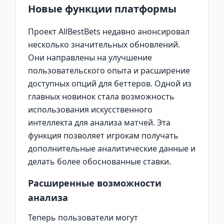
Новые функции платформы
Проект
AllBestBets
недавно анонсировал
несколько значительных обновлений.
Они направлены на улучшение
пользовательского опыта и расширение
доступных опций для беттеров. Одной из
главных новинок стала возможность
использования искусственного
интеллекта для анализа матчей. Эта
функция позволяет игрокам получать
дополнительные аналитические данные и
делать более обоснованные ставки.
Расширенные возможности
анализа
Теперь пользователи могут