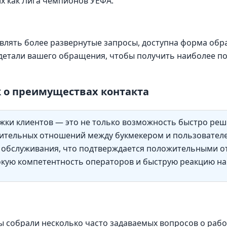
их как Лига чемпионов УЕФА.
авлять более развернутые запросы, доступна форма обра
 детали вашего обращения, чтобы получить наиболее 
о преимуществах контакта
жки клиентов — это не только возможность быстро реш
ительных отношений между букмекером и пользователем
 обслуживания, что подтверждается положительными о
кую компетентность операторов и быструю реакцию на
ы собрали несколько часто задаваемых вопросов о раб