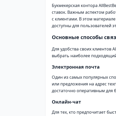
Букмекерская контора AllBest
ставок. Важным аспектом раб
с клиентами. В этом материале
доступны для пользователей э
Основные способы связи
Для удобства своих клиентов A
выбрать наиболее подходящий 
Электронная почта
Один из самых популярных спо
или предложения на адрес тех
достаточно оперативным для 
Онлайн-чат
Для тех, кто предпочитает бы