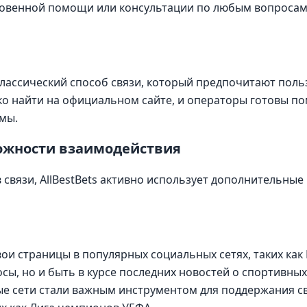
новенной помощи или консультации по любым вопросам
лассический способ связи, который предпочитают поль
ко найти на официальном сайте, и операторы готовы п
мы.
ожности взаимодействия
вязи, AllBestBets активно использует дополнительные 
ои страницы в популярных социальных сетях, таких как F
сы, но и быть в курсе последних новостей о спортивных
е сети стали важным инструментом для поддержания св