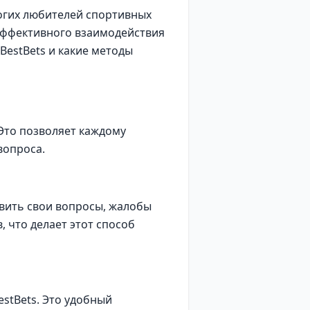
ногих любителей спортивных
эффективного взаимодействия
BestBets и какие методы
 Это позволяет каждому
вопроса.
авить свои вопросы, жалобы
 что делает этот способ
estBets. Это удобный