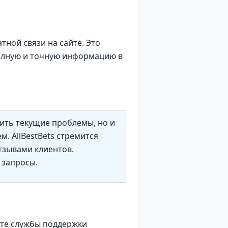
тной связи на сайте. Это
полную и точную информацию в
ить текущие проблемы, но и
. AllBestBets стремится
тзывами клиентов.
 запросы.
оте службы поддержки