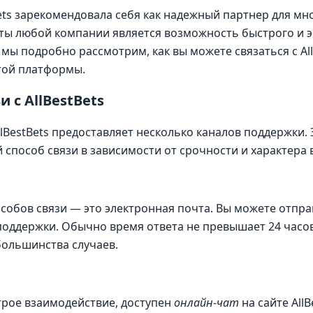
Bets зарекомендовала себя как надежный партнер для м
оты любой компании является возможность быстрого и 
 мы подробно рассмотрим, как вы можете связаться с All
той платформы.
 с AllBestBets
llBestBets предоставляет несколько каналов поддержки.
способ связи в зависимости от срочности и характера 
собов связи — это электронная почта. Вы можете отпр
поддержки. Обычно время ответа не превышает 24 часов,
большинства случаев.
строе взаимодействие, доступен
онлайн-чат
на сайте AllB