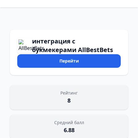
интеграция с
букмекерами AllBestBets
Перейти
Рейтинг
8
Средний балл
6.88