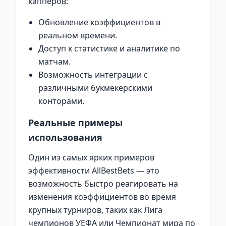
капперов:
Обновление коэффициентов в
реальном времени.
Доступ к статистике и аналитике по
матчам.
Возможность интеграции с
различными букмекерскими
конторами.
Реальные примеры
использования
Один из самых ярких примеров
эффективности AllBestBets — это
возможность быстро реагировать на
изменения коэффициентов во время
крупных турниров, таких как Лига
чемпионов УЕФА или Чемпионат мира по