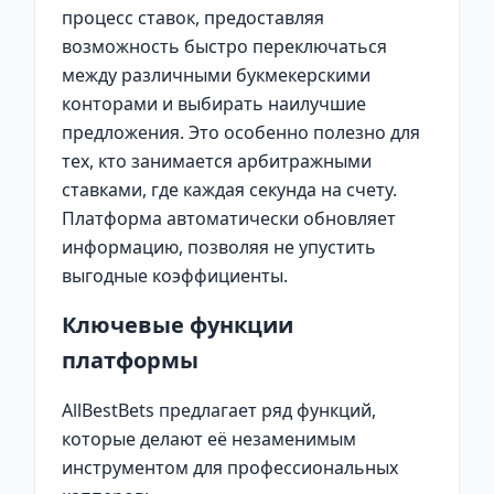
процесс ставок, предоставляя
возможность быстро переключаться
между различными букмекерскими
конторами и выбирать наилучшие
предложения. Это особенно полезно для
тех, кто занимается арбитражными
ставками, где каждая секунда на счету.
Платформа автоматически обновляет
информацию, позволяя не упустить
выгодные коэффициенты.
Ключевые функции
платформы
AllBestBets предлагает ряд функций,
которые делают её незаменимым
инструментом для профессиональных