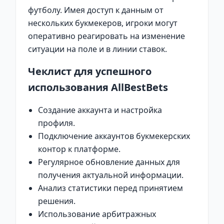
футболу. Имея доступ к данным от
нескольких букмекеров, игроки могут
оперативно реагировать на изменение
ситуации на поле и в линии ставок.
Чеклист для успешного
использования AllBestBets
Создание аккаунта и настройка
профиля.
Подключение аккаунтов букмекерских
контор к платформе.
Регулярное обновление данных для
получения актуальной информации.
Анализ статистики перед принятием
решения.
Использование арбитражных