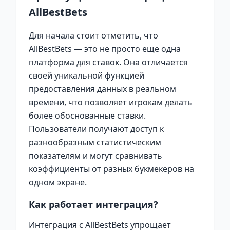
AllBestBets
Для начала стоит отметить, что
AllBestBets — это не просто еще одна
платформа для ставок. Она отличается
своей уникальной функцией
предоставления данных в реальном
времени, что позволяет игрокам делать
более обоснованные ставки.
Пользователи получают доступ к
разнообразным статистическим
показателям и могут сравнивать
коэффициенты от разных букмекеров на
одном экране.
Как работает интеграция?
Интеграция с AllBestBets упрощает