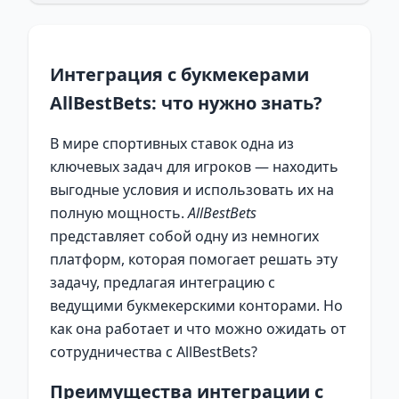
Интеграция с букмекерами
AllBestBets: что нужно знать?
В мире спортивных ставок одна из
ключевых задач для игроков — находить
выгодные условия и использовать их на
полную мощность.
AllBestBets
представляет собой одну из немногих
платформ, которая помогает решать эту
задачу, предлагая интеграцию с
ведущими букмекерскими конторами. Но
как она работает и что можно ожидать от
сотрудничества с AllBestBets?
Преимущества интеграции с