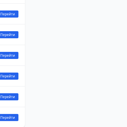
Перейти
Перейти
Перейти
Перейти
Перейти
Перейти