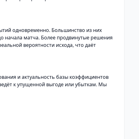
бытий одновременно. Большинство из них
о начала матча. Более продвинутые решения
еальной вероятности исхода, что даёт
ования и актуальность базы коэффициентов
едёт к упущенной выгоде или убыткам. Мы