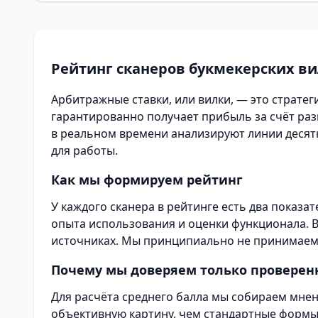
Рейтинг сканеров букмекерских ви
Арбитражные ставки, или вилки, — это стратег
гарантированно получает прибыль за счёт ра
в реальном времени анализируют линии десят
для работы.
Как мы формируем рейтинг
У каждого сканера в рейтинге есть два показа
опыта использования и оценки функционала.
источниках. Мы принципиально не принимаем
Почему мы доверяем только провере
Для расчёта среднего балла мы собираем мнени
объективную картину, чем стандартные формы 