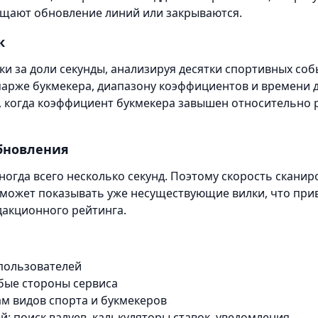
ащают обновление линий или закрываются.
к
и за доли секунды, анализируя десятки спортивных со
арже букмекера, диапазону коэффициентов и времени д
й, когда коэффициент букмекера завышен относительно р
обновления
огда всего несколько секунд. Поэтому скорость сканир
может показывать уже несуществующие вилки, что прив
дакционного рейтинга.
 пользователей
абые стороны сервиса
м видов спорта и букмекеров
 поиск валуев, калькуляторы ставок, уведомления