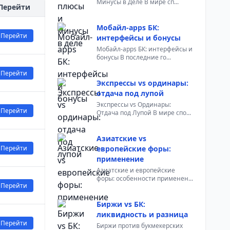
Минусы в Деле В мире сп...
Перейти
Мобайл-apps БК:
Перейти
интерфейсы и бонусы
Мобайл-apps БК: интерфейсы и
бонусы В последние го...
Перейти
Экспрессы vs ординары:
отдача под лупой
Экспрессы vs Ординары:
Перейти
Отдача под Лупой В мире спо...
Азиатские vs
Перейти
европейские форы:
применение
Азиатские и европейские
форы: особенности применен...
Перейти
Биржи vs БК:
ликвидность и разница
Перейти
Биржи против букмекерских